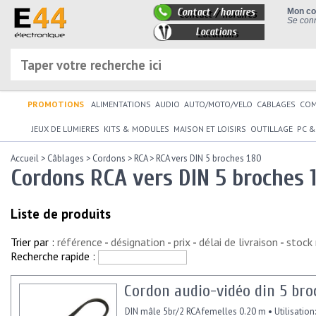
Contact / horaires
Mon c
Se conn
Locations
PROMOTIONS
ALIMENTATIONS
AUDIO
AUTO/MOTO/VELO
CABLAGES
CO
JEUX DE LUMIERES
KITS & MODULES
MAISON ET LOISIRS
OUTILLAGE
PC &
Accueil
>
Câblages
>
Cordons
>
RCA
>
RCA vers DIN 5 broches 180
Cordons RCA vers DIN 5 broches 
Liste de produits
Trier par :
référence
-
désignation
-
prix
-
délai de livraison
-
stock
Recherche rapide :
Cordon audio-vidéo din 5 bro
DIN mâle 5br/2 RCA femelles 0.20 m • Utilisation: