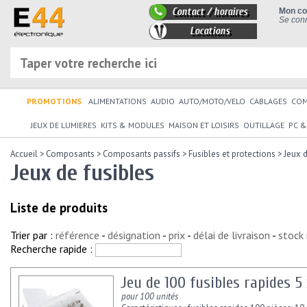
Contact / horaires
Mon c
Se conn
Locations
PROMOTIONS
ALIMENTATIONS
AUDIO
AUTO/MOTO/VELO
CABLAGES
CO
JEUX DE LUMIERES
KITS & MODULES
MAISON ET LOISIRS
OUTILLAGE
PC &
Accueil
>
Composants
>
Composants passifs
>
Fusibles et protections
>
Jeux d
Jeux de fusibles
Liste de produits
Trier par :
référence
-
désignation
-
prix
-
délai de livraison
-
stock
Recherche rapide :
Jeu de 100 fusibles rapides 5
pour 100 unités