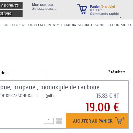
 / horaires
Mon compte
Panier
(0 article)
Se connecter...
0
€ TTC
ations
Commande rapide
ISON ET LOISIRS
OUTILLAGE
PC & MULTIMEDIA
SECURITE
SONORISATION
VIDEO
ide :
2 résultats
nzone, propane , monoxyde de carbone
15.83 € HT
DE DE CARBONE Datasheet (pdf)
19.00 €
+
AJOUTER AU PANIER
-