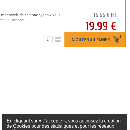
16.66 € HT
 de monoxyde de carbone sygonix vous
yde de carbone...
19.99 €
+
AJOUTER AU PANIER
-
En cliquant sur « J’accepte », vous autorisez la création
de Cookies pour des statistiques et pour les réseaux