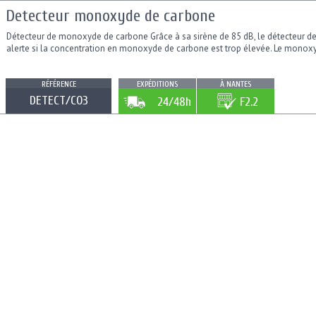
Detecteur monoxyde de carbone
Détecteur de monoxyde de carbone Grâce à sa sirène de 85 dB, le détecteur
alerte si la concentration en monoxyde de carbone est trop élevée. Le monox
RÉFÉRENCE
EXPÉDITIONS
À NANTES
DETECT/CO3
24/48h
F2.2