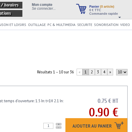
 / horaires
Mon compte
Panier
(0 article)
Se connecter...
0
€ TTC
ations
Commande rapide
ISON ET LOISIRS
OUTILLAGE
PC & MULTIMEDIA
SECURITE
SONORISATION
VIDEO
Résultats 1 – 10 sur 36
«
1
2
3
4
»
0.75 € HT
t: temps d'ouverture: 1.5 In: t>1H 2.1 In:
0.90 €
+
AJOUTER AU PANIER
-