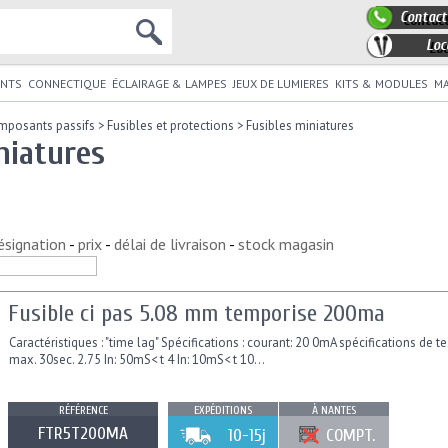
Contact
Loc
NTS
CONNECTIQUE
ÉCLAIRAGE & LAMPES
JEUX DE LUMIERES
KITS & MODULES
MA
mposants passifs
>
Fusibles et protections
>
Fusibles miniatures
niatures
ésignation
-
prix
-
délai de livraison
-
stock magasin
Fusible ci pas 5.08 mm temporise 200ma
Caractéristiques : "time lag" Spécifications : courant: 20 0mA spécifications de tes
max. 30sec. 2.75 In: 50mS< t 4 In: 10mS< t 10...
RÉFÉRENCE
EXPÉDITIONS
À NANTES
FTR5T200MA
10-15j
COMPT.