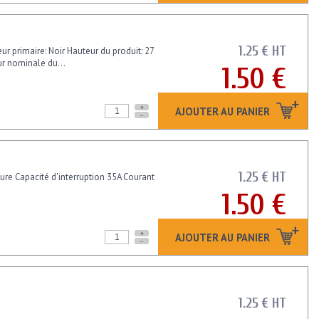
1.25 € HT
eur primaire: Noir Hauteur du produit: 27
ur nominale du...
1.50 €
+
AJOUTER AU PANIER
-
1.25 € HT
ture Capacité d'interruption 35A Courant
1.50 €
+
AJOUTER AU PANIER
-
1.25 € HT