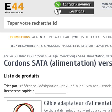
Contact / horaires
Mon c
Se conn
Locations
PROMOTIONS
ALIMENTATIONS
AUDIO
AUTO/MOTO/VELO
CABLAGES
CO
JEUX DE LUMIERES
KITS & MODULES
MAISON ET LOISIRS
OUTILLAGE
PC &
Accueil
>
Câblages
>
Cordons
>
SATA (alimentation)
>
SATA (alimentation) ve
Cordons SATA (alimentation) ve
Liste de produits
Trier par :
référence
-
désignation
-
prix
-
délai de livraison
-
stock
Recherche rapide :
Câble adaptateur d'alimentat
Ce câble d'alimentation convient pour convertir l