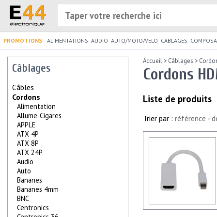
PROMOTIONS
ALIMENTATIONS
AUDIO
AUTO/MOTO/VELO
CABLAGES
COMPOSA
Accueil
>
Câblages
>
Cordo
Câblages
Cordons HD
Câbles
Cordons
Liste de produits
Alimentation
Allume-Cigares
Trier par :
référence
-
d
APPLE
ATX 4P
ATX 8P
ATX 24P
Audio
Auto
Bananes
Bananes 4mm
BNC
Centronics
Centronics 36