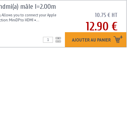
hdmi(a) mâle l=2.00m
10.75 € HT
g Allows you to connect your Apple
tion: MiniDP to HDMI •...
12.90 €
+
AJOUTER AU PANIER
-