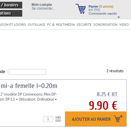
 / horaires
Mon compte
Panier
(0 article)
Se connecter...
0
€ TTC
ations
Commande rapide
ISON ET LOISIRS
OUTILLAGE
PC & MULTIMEDIA
SECURITE
SONORISATION
VIDEO
ide :
2 résultats
dmi-a femelle l=0.20m
8.25 € HT
" modèle DP. Connexions: Mini DP -
: DP 1.1 • Utilisation: Ordinateur •
9.90 €
+
AJOUTER AU PANIER
-