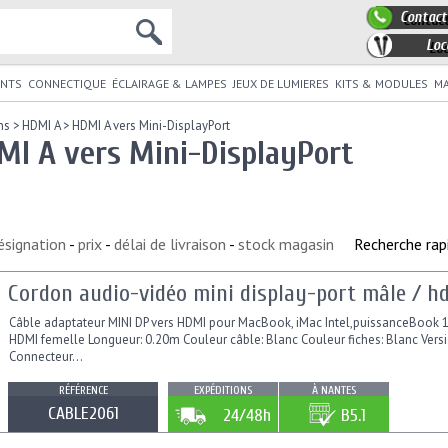
Contact
Loc
NTS
CONNECTIQUE
ÉCLAIRAGE & LAMPES
JEUX DE LUMIERES
KITS & MODULES
MA
ns
>
HDMI A
>
HDMI A vers Mini-DisplayPort
MI A vers Mini-DisplayPort
ésignation
-
prix
-
délai de livraison
-
stock magasin
Recherche rap
Cordon audio-vidéo mini display-port mâle / h
Câble adaptateur MINI DP vers HDMI pour MacBook, iMac Intel,puissanceBook 12
HDMI femelle Longueur: 0.20m Couleur câble: Blanc Couleur fiches: Blanc Version
Connecteur...
RÉFÉRENCE
EXPÉDITIONS
À NANTES
CABLE2061
24/48h
B5.1