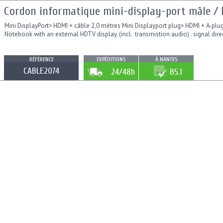
Cordon informatique mini-display-port mâle / 
Mini DisplayPort> HDMI + câble 2,0 mètres Mini Displayport plug> HDMI + A-plu
Notebook with an external HDTV display. (incl. transmistion audio) . signal direc
RÉFÉRENCE
EXPÉDITIONS
À NANTES
CABLE2074
24/48h
B5.1