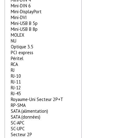
Mini-DIN 6
Mini-DisplayPort
Mini-DVI
Mini-USB B 5p
Mini-USB B 8p
MOLEX
NU
Optique 3.5
PCI express
Péritel
RCA
RJ
RJ-10
RJ-11
RJ-12
RJ-45
Royaume-Uni Secteur 2P+T
RP-SMA
SATA (alimentation)
SATA (données)
SC-APC
SC-UPC
Secteur 2P