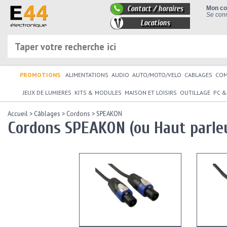
Contact / horaires
Mon c
Se conn
Locations
PROMOTIONS
ALIMENTATIONS
AUDIO
AUTO/MOTO/VELO
CABLAGES
CO
JEUX DE LUMIERES
KITS & MODULES
MAISON ET LOISIRS
OUTILLAGE
PC &
Accueil
>
Câblages
>
Cordons
>
SPEAKON
Cordons SPEAKON (ou Haut parle