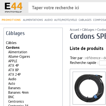
PROMOTIONS
ALIMENTATIONS
AUDIO
AUTO/MOTO/VELO
CABLAGES
COMPOSA
Accueil
>
Câblages
>
Cordo
Câblages
Cordons SP
Câbles
Cordons
Liste de produits
Alimentation
Allume-Cigares
Trier par :
référence
-
d
APPLE
Recherche rapide :
ATX 4P
ATX 8P
ATX 24P
Audio
Auto
Bananes
Bananes 4mm
BNC
Centronics
Centronics 36