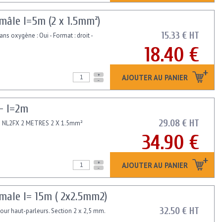
âle l=5m (2 x 1.5mm²)
15.33 € HT
sans oxygène : Oui - Format : droit -
18.40 €
+
AJOUTER AU PANIER
-
- l=2m
29.08 € HT
 NL2FX 2 METRES 2 X 1.5mm²
34.90 €
+
AJOUTER AU PANIER
-
ale l= 15m ( 2x2.5mm2)
32.50 € HT
ur haut-parleurs. Section 2 x 2,5 mm.