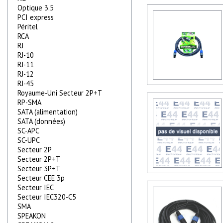
Optique 3.5
PCI express
Péritel
RCA
RJ
RJ-10
RJ-11
RJ-12
RJ-45
Royaume-Uni Secteur 2P+T
RP-SMA
SATA (alimentation)
SATA (données)
SC-APC
SC-UPC
Secteur 2P
Secteur 2P+T
Secteur 3P+T
Secteur CEE 3p
Secteur IEC
Secteur IEC320-C5
SMA
SPEAKON