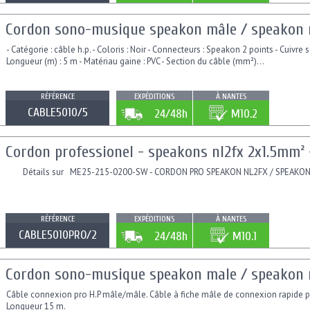
Cordon sono-musique speakon mâle / speakon m
- Catégorie : câble h.p. - Coloris : Noir - Connecteurs : Speakon 2 points - Cuivre 
Longueur (m) : 5 m - Matériau gaine : PVC - Section du câble (mm²)...
RÉFÉRENCE
EXPÉDITIONS
À NANTES
CABLE5010/5
24/48h
M10.2
Cordon professionel - speakons nl2fx 2x1.5mm² 
Détails sur ME25-215-0200-SW - CORDON PRO SPEAKON NL2FX / SPEAKON
RÉFÉRENCE
EXPÉDITIONS
À NANTES
CABLE5010PRO/2
24/48h
M10.1
Cordon sono-musique speakon male / speakon m
Câble connexion pro H.P mâle/mâle. Câble à fiche mâle de connexion rapide po
Longueur 15 m.