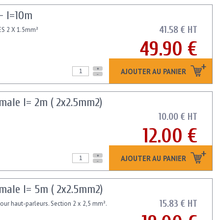
- l=10m
41.58 € HT
ES 2 X 1.5mm²
49.90 €
+
AJOUTER AU PANIER
-
ale l= 2m ( 2x2.5mm2)
10.00 € HT
12.00 €
+
AJOUTER AU PANIER
-
ale l= 5m ( 2x2.5mm2)
15.83 € HT
ur haut-parleurs. Section 2 x 2,5 mm².