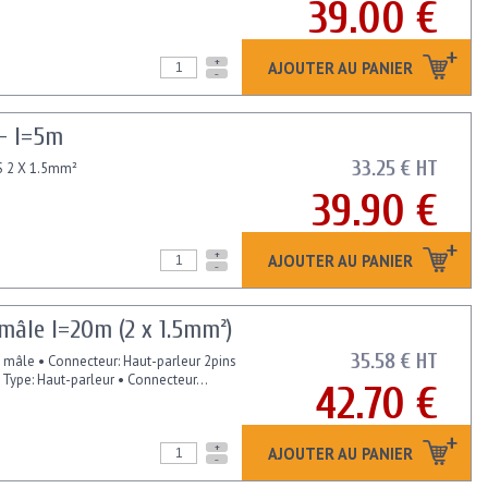
39.00 €
+
AJOUTER AU PANIER
-
 - l=5m
33.25 € HT
 2 X 1.5mm²
39.90 €
+
AJOUTER AU PANIER
-
âle l=20m (2 x 1.5mm²)
35.58 € HT
s mâle • Connecteur: Haut-parleur 2pins
 Type: Haut-parleur • Connecteur...
42.70 €
+
AJOUTER AU PANIER
-