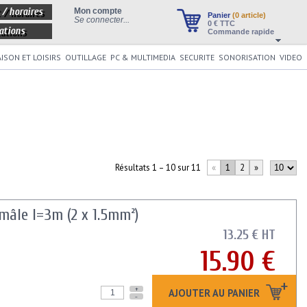
 / horaires
Mon compte
Panier
(0 article)
Se connecter...
0
€ TTC
ations
Commande rapide
ISON ET LOISIRS
OUTILLAGE
PC & MULTIMEDIA
SECURITE
SONORISATION
VIDEO
Résultats 1 – 10 sur 11
«
1
2
»
âle l=3m (2 x 1.5mm²)
13.25 € HT
15.90 €
+
AJOUTER AU PANIER
-