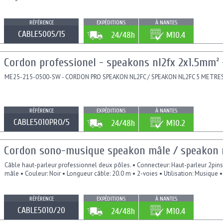
RÉFÉRENCE
EXPÉDITIONS
À NANTES
CABLE5005/15
24/48h
M10.4
Cordon professionel - speakons nl2fx 2x1.5mm²
ME25-215-0500-SW - CORDON PRO SPEAKON NL2FC / SPEAKON NL2FC 5 METRES
RÉFÉRENCE
EXPÉDITIONS
À NANTES
CABLE5010PRO/5
24/48h
M10.2
Cordon sono-musique speakon mâle / speakon m
Câble haut-parleur professionnel deux pôles. • Connecteur: Haut-parleur 2pin
mâle • Couleur: Noir • Longueur câble: 20.0 m • 2-voies • Utilisation: Musique •
RÉFÉRENCE
EXPÉDITIONS
À NANTES
CABLE5010/20
24/48h
M10.4