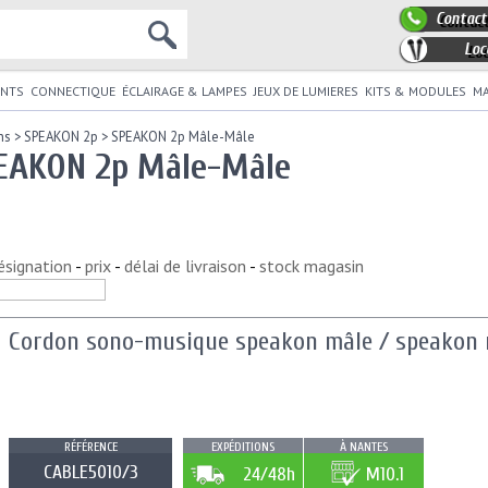
Contact
Loc
NTS
CONNECTIQUE
ÉCLAIRAGE & LAMPES
JEUX DE LUMIERES
KITS & MODULES
MA
ns
>
SPEAKON 2p
>
SPEAKON 2p Mâle-Mâle
EAKON 2p Mâle-Mâle
ésignation
-
prix
-
délai de livraison
-
stock magasin
Cordon sono-musique speakon mâle / speakon m
RÉFÉRENCE
EXPÉDITIONS
À NANTES
CABLE5010/3
24/48h
M10.1