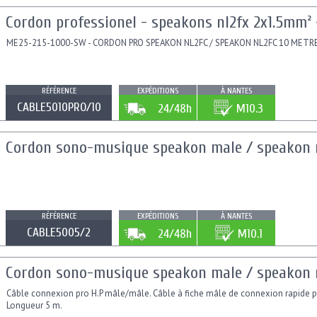
Cordon professionel - speakons nl2fx 2x1.5mm² 
ME25-215-1000-SW - CORDON PRO SPEAKON NL2FC / SPEAKON NL2FC 10 METR
RÉFÉRENCE
EXPÉDITIONS
À NANTES
CABLE5010PRO/10
24/48h
M10.3
Cordon sono-musique speakon male / speakon m
RÉFÉRENCE
EXPÉDITIONS
À NANTES
CABLE5005/2
24/48h
M10.1
Cordon sono-musique speakon male / speakon m
Câble connexion pro H.P mâle/mâle. Câble à fiche mâle de connexion rapide po
Longueur 5 m.