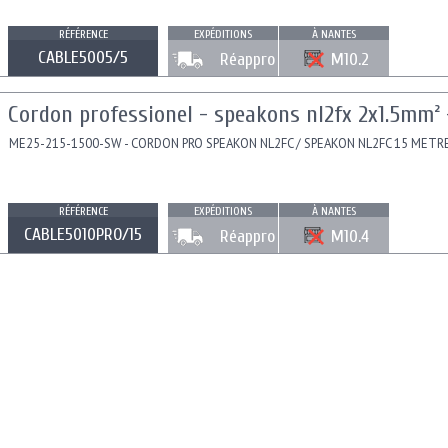
RÉFÉRENCE
EXPÉDITIONS
À NANTES
CABLE5005/5
Réappro
M10.2
Cordon professionel - speakons nl2fx 2x1.5mm² 
ME25-215-1500-SW - CORDON PRO SPEAKON NL2FC / SPEAKON NL2FC 15 METR
RÉFÉRENCE
EXPÉDITIONS
À NANTES
CABLE5010PRO/15
Réappro
M10.4