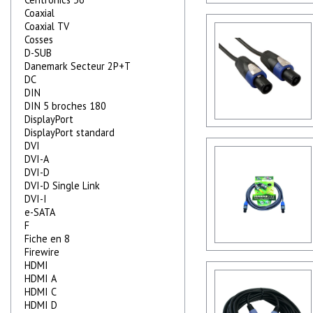
Coaxial
Coaxial TV
Cosses
D-SUB
Danemark Secteur 2P+T
DC
DIN
DIN 5 broches 180
DisplayPort
DisplayPort standard
DVI
DVI-A
DVI-D
DVI-D Single Link
DVI-I
e-SATA
F
Fiche en 8
Firewire
HDMI
HDMI A
HDMI C
HDMI D