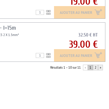
19.00 €
+
AJOUTER AU PANIER
-
- l=15m
32.50 € HT
ES 2 X 1.5mm²
39.00 €
+
AJOUTER AU PANIER
-
Résultats 1 – 10 sur 11
«
1
2
»