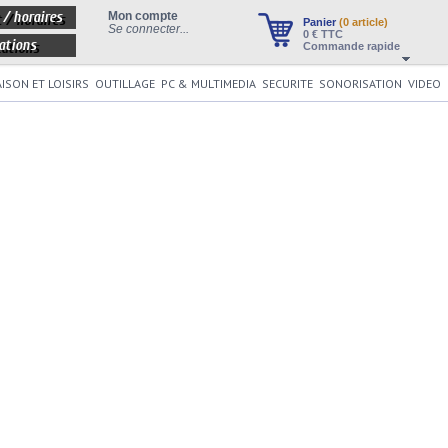
 / horaires
Mon compte
Panier
(0 article)
Se connecter...
0
€ TTC
ations
Commande rapide
ISON ET LOISIRS
OUTILLAGE
PC & MULTIMEDIA
SECURITE
SONORISATION
VIDEO