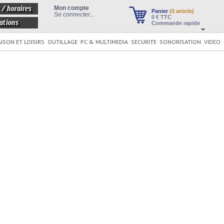
 / horaires
Mon compte
Panier
(0 article)
Se connecter...
0
€ TTC
ations
Commande rapide
ISON ET LOISIRS
OUTILLAGE
PC & MULTIMEDIA
SECURITE
SONORISATION
VIDEO