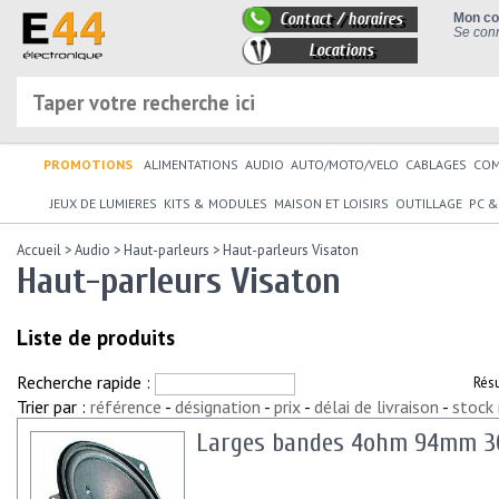
Contact / horaires
Mon c
Se conn
Locations
PROMOTIONS
ALIMENTATIONS
AUDIO
AUTO/MOTO/VELO
CABLAGES
CO
JEUX DE LUMIERES
KITS & MODULES
MAISON ET LOISIRS
OUTILLAGE
PC &
Accueil
>
Audio
>
Haut-parleurs
>
Haut-parleurs Visaton
Haut-parleurs Visaton
Liste de produits
Recherche rapide :
Rés
Trier par :
référence
-
désignation
-
prix
-
délai de livraison
-
stock
Larges bandes 4ohm 94mm 3