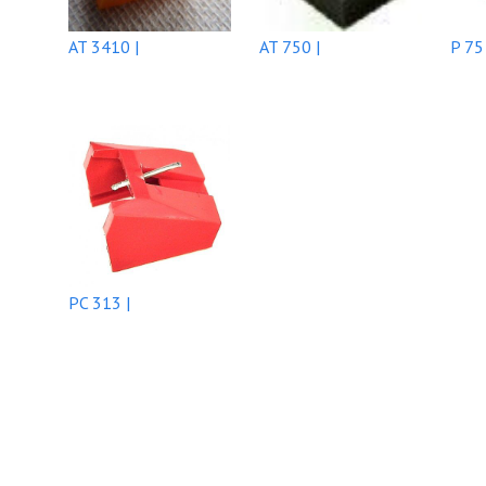
AT 3410 |
AT 750 |
P 75 
PC 313 |