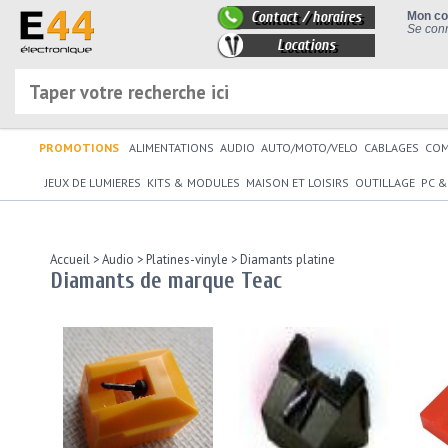
Contact / horaires
Mon c
Se conn
Locations
PROMOTIONS
ALIMENTATIONS
AUDIO
AUTO/MOTO/VELO
CABLAGES
CO
JEUX DE LUMIERES
KITS & MODULES
MAISON ET LOISIRS
OUTILLAGE
PC &
Accueil
>
Audio
>
Platines-vinyle
>
Diamants platine
Diamants de marque Teac