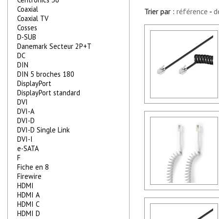
Coaxial
Trier par :
référence
-
d
Coaxial TV
Cosses
D-SUB
Danemark Secteur 2P+T
DC
DIN
DIN 5 broches 180
DisplayPort
DisplayPort standard
DVI
DVI-A
DVI-D
DVI-D Single Link
DVI-I
e-SATA
F
Fiche en 8
Firewire
HDMI
HDMI A
HDMI C
HDMI D