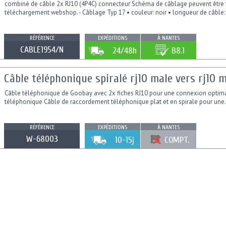
combiné de câble 2x RJ10 (4P4C) connecteur Schéma de câblage peuvent être 
téléchargement webshop. - Câblage Typ 17 • couleur: noir • longueur de câble:
RÉFÉRENCE
EXPÉDITIONS
À NANTES
CABLE1954/N
24/48h
B8.1
Câble téléphonique spiralé rj10 male vers rj10 
Câble téléphonique de Goobay avec 2x fiches RJ10 pour une connexion optimal
téléphonique Câble de raccordement téléphonique plat et en spirale pour une.
RÉFÉRENCE
EXPÉDITIONS
À NANTES
W-68003
10-15j
COMPT.