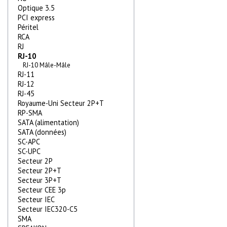
Optique 3.5
PCI express
Péritel
RCA
RJ
RJ-10
RJ-10 Mâle-Mâle
RJ-11
RJ-12
RJ-45
Royaume-Uni Secteur 2P+T
RP-SMA
SATA (alimentation)
SATA (données)
SC-APC
SC-UPC
Secteur 2P
Secteur 2P+T
Secteur 3P+T
Secteur CEE 3p
Secteur IEC
Secteur IEC320-C5
SMA