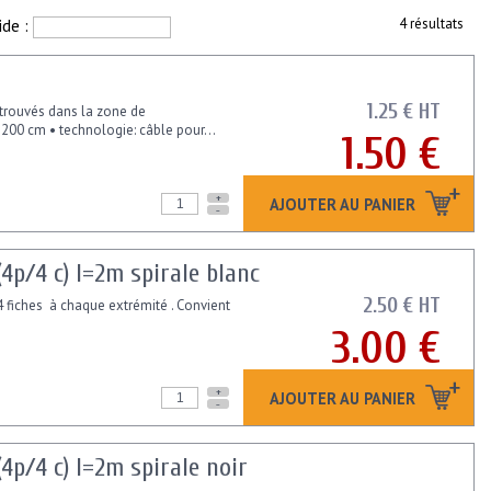
ide :
4 résultats
1.25 € HT
trouvés dans la zone de
 200 cm • technologie: câble pour...
1.50 €
+
AJOUTER AU PANIER
-
(4p/4 c) l=2m spirale blanc
2.50 € HT
4 fiches à chaque extrémité . Convient
3.00 €
+
AJOUTER AU PANIER
-
(4p/4 c) l=2m spirale noir