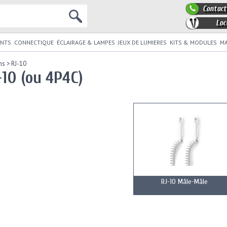
Contact
Loc
NTS
CONNECTIQUE
ÉCLAIRAGE & LAMPES
JEUX DE LUMIERES
KITS & MODULES
MA
ns
>
RJ-10
10 (ou 4P4C)
RJ-10 Mâle-Mâle