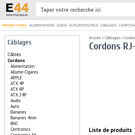
PROMOTIONS
ALIMENTATIONS
AUDIO
AUTO/MOTO/VELO
CABLAGES
COMPOSA
Accueil
>
Câblages
>
Cordo
Câblages
Cordons RJ-
Câbles
Cordons
Alimentation
Allume-Cigares
APPLE
ATX 4P
ATX 8P
ATX 24P
Audio
Auto
Bananes
Bananes 4mm
BNC
Liste de produits
Centronics
Centronics 36