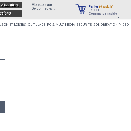
 / horaires
Mon compte
Panier
(0 article)
Se connecter...
0
€ TTC
ations
Commande rapide
ISON ET LOISIRS
OUTILLAGE
PC & MULTIMEDIA
SECURITE
SONORISATION
VIDEO