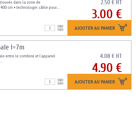
2.50 € HT
trouvés dans la zone de
 400 cm • technologie: câble pour...
3.00 €
+
AJOUTER AU PANIER
-
male l=7m
4.08 € HT
e entre le combiné et l'appareil
..
4.90 €
+
AJOUTER AU PANIER
-