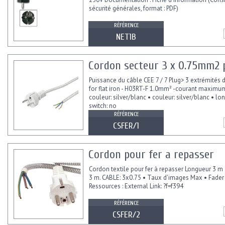
sécurité générales, format : PDF)
RÉFÉRENCE
NET1B
Cordon secteur 3 x 0.75mm2 
Puissance du câble CEE 7 / 7 Plug> 3 extrémités de
for flat iron - H03RT-F 1.0mm² -courant maximum
couleur: silver/blanc • couleur: silver/blanc • lo
switch: no
RÉFÉRENCE
CSFER/1
Cordon pour fer a repasser
Cordon textile pour fer à repasser Longueur 3 
3 m. CABLE: 3x0.75 • Taux d'images Max • Fader 
Ressources : External Link: ?f=f394
RÉFÉRENCE
CSFER/2