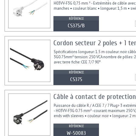
H03VV-F3G 0,75 mm ² - Extrémités de câble avec
manches • couleur: blanc • longueur: 1,5 m • swi
RÉFÉRENCE
CS375/B
Cordon secteur 2 poles + 1 te
Spécifications longueur: 1.5 m couleur: noir câbl
3G0.75mm² tension: 250 VCA nombre de pôles: 2
avec terre fiche: CEE 7/7 90°
RÉFÉRENCE
CS375
Câble à contact de protection
Puissance du câble R / A CEE 7 / 7 Plug> 3 extrém
- H03VV-F3G 0.75 mm² -courant maximum 250 V/
ends with sleeves • couleur: noir • longueur: 2 m
RÉFÉRENCE
W-50083