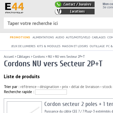
Contact / horaires
Mon c
Se conn
Locations
PROMOTIONS
ALIMENTATIONS
AUDIO
AUTO/MOTO/VELO
CABLAGES
CO
JEUX DE LUMIERES
KITS & MODULES
MAISON ET LOISIRS
OUTILLAGE
PC &
Accueil
>
Câblages
>
Cordons
>
NU
>
NU vers Secteur 2P+T
Cordons NU vers Secteur 2P+T
Liste de produits
Trier par :
référence
-
désignation
-
prix
-
délai de livraison
-
stock
Recherche rapide :
Cordon secteur 2 poles + 1 te
Puissance du câble CEE 7 / 7 Plug> 3 extrémités d