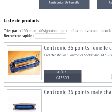
Centronics 36 Femelle
Ce
Liste de produits
Trier par :
référence
-
désignation
-
prix
-
délai de livraison
-
stock
Recherche rapide :
Centronic 36 points femelle c
Caractéristiques : Centronics Socket Angled 36-P
RÉFÉRENCE
CA36CCI
Centronic 36 points male chas