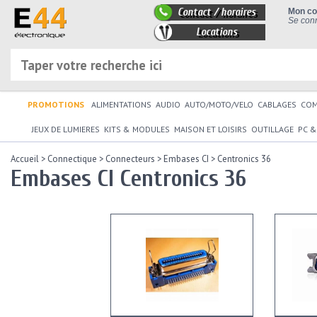
Contact / horaires
Mon c
Se conn
Locations
PROMOTIONS
ALIMENTATIONS
AUDIO
AUTO/MOTO/VELO
CABLAGES
CO
JEUX DE LUMIERES
KITS & MODULES
MAISON ET LOISIRS
OUTILLAGE
PC &
Accueil
>
Connectique
>
Connecteurs
>
Embases CI
>
Centronics 36
Embases CI Centronics 36